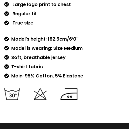
Large logo print to chest
Regular fit
True size
Model’s height: 182.5cm/6’0″
Model is wearing: Size Medium
Soft, breathable jersey
T-shirt fabric
Main: 95% Cotton, 5% Elastane